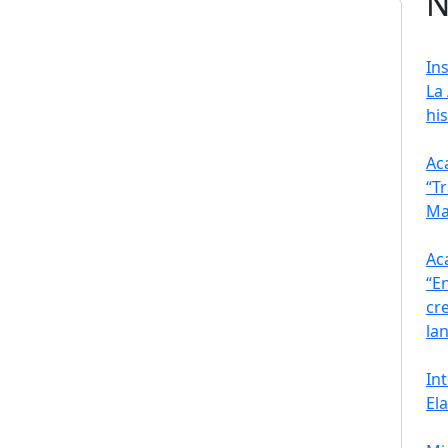
N
In
La
his
Ac
“T
Ma
Ac
“E
cr
la
In
El