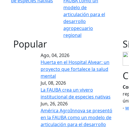
de especies nativas
FAUBA como un
modelo de
articulación para el
desarrollo
agropecuario
regional
Popular
S
Ago, 04, 2026
Huerta en el Hospital Alvear: un
proyecto que fortalece la salud
C
mental
Jul, 08, 2026
Co
La FAUBA crea un vivero
re
institucional de especies nativas
ún
Jun, 26, 2026
-
w
América AgroInnova se presentó
en la FAUBA como un modelo de
articulación para el desarrollo