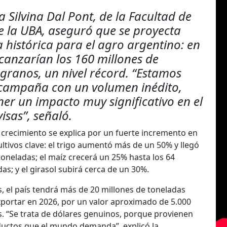
 Silvina Dal Pont, de la Facultad de
 la UBA, aseguró que se proyecta
histórica para el agro argentino: en
canzarían los 160 millones de
granos, un nivel récord. “Estamos
 campaña con un volumen inédito,
er un impacto muy significativo en el
isas”, señaló.
l crecimiento se explica por un fuerte incremento en
ltivos clave: el trigo aumentó más de un 50% y llegó
toneladas; el maíz crecerá un 25% hasta los 64
as; y el girasol subirá cerca de un 30%.
 el país tendrá más de 20 millones de toneladas
xportar en 2026, por un valor aproximado de 5.000
s. “Se trata de dólares genuinos, porque provienen
ductos que el mundo demanda”, explicó la