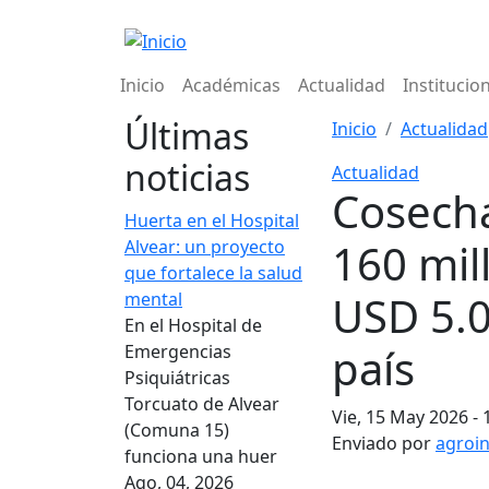
Pasar al contenido principal
Navegación principal
Inicio
Académicas
Actualidad
Institucio
Últimas
Inicio
Actualidad
noticias
Actualidad
Cosecha
Huerta en el Hospital
160 mil
Alvear: un proyecto
que fortalece la salud
USD 5.0
mental
En el Hospital de
país
Emergencias
Psiquiátricas
Torcuato de Alvear
Vie, 15 May 2026 - 
(Comuna 15)
Enviado por
agroi
funciona una huer
Ago, 04, 2026