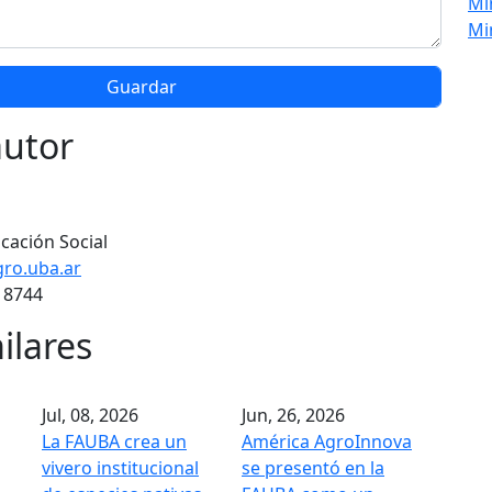
Mi
Mi
autor
cación Social
ro.uba.ar
 8744
ilares
Jul, 08, 2026
Jun, 26, 2026
La FAUBA crea un
América AgroInnova
vivero institucional
se presentó en la