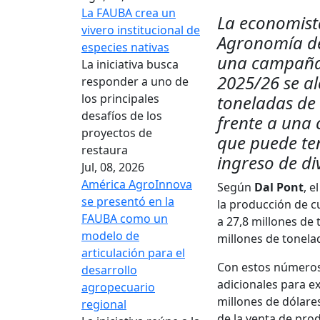
La FAUBA crea un
La economista
vivero institucional de
Agronomía de
especies nativas
una campaña 
La iniciativa busca
2025/26 se al
responder a uno de
los principales
toneladas de 
desafíos de los
frente a una
proyectos de
que puede ten
restaura
ingreso de div
Jul, 08, 2026
América AgroInnova
Según
Dal Pont
, e
se presentó en la
la producción de cu
FAUBA como un
a 27,8 millones de 
modelo de
millones de tonelad
articulación para el
Con estos números,
desarrollo
adicionales para e
agropecuario
millones de dólare
regional
de la venta de pro