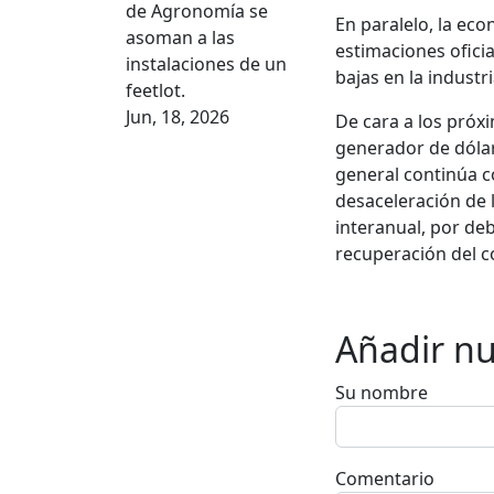
de Agronomía se
En paralelo, la ec
asoman a las
estimaciones oficia
instalaciones de un
bajas en la industr
feetlot.
Jun, 18, 2026
De cara a los próx
generador de dólar
general continúa co
desaceleración de l
interanual, por deba
recuperación del c
Añadir n
Su nombre
Comentario