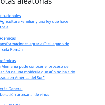
otas aleatorias
stitucionales
 Agricultura Familiar y una ley que hace
toria
adémicas
ransformaciones agrarias”: el legado de
rcela Román
adémicas
n Alemania pude conocer el proceso de
eación de una molécula que aún no ha sido
nzada en América del Sur”
terés General
aboración artesanal de vinos