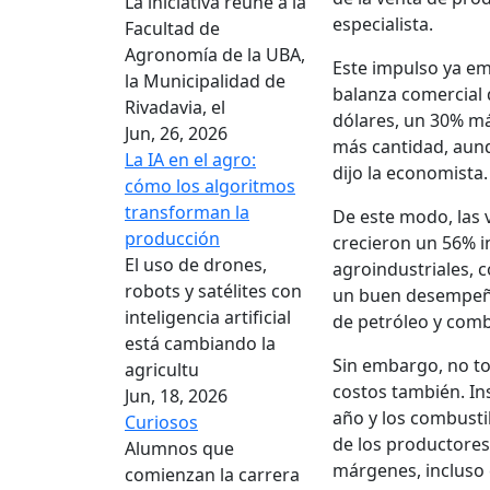
La iniciativa reúne a la
especialista.
Facultad de
Agronomía de la UBA,
Este impulso ya em
la Municipalidad de
balanza comercial 
Rivadavia, el
dólares, un 30% má
Jun, 26, 2026
más cantidad, aunq
La IA en el agro:
dijo la economista.
cómo los algoritmos
transforman la
De este modo, las 
producción
crecieron un 56% i
El uso de drones,
agroindustriales, 
robots y satélites con
un buen desempeño
inteligencia artificial
de petróleo y comb
está cambiando la
Sin embargo, no to
agricultu
costos también. I
Jun, 18, 2026
año y los combusti
Curiosos
de los productores
Alumnos que
márgenes, incluso 
comienzan la carrera