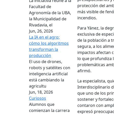
La iniciativa reúne a la
protección del amb
Facultad de
más visible de fe
Agronomía de la UBA,
incendios.
la Municipalidad de
Rivadavia, el
Para Yánez, la deg
Jun, 26, 2026
exclusiva de especia
La IA en el agro:
de la población a t
cómo los algoritmos
segura, a los alime
transforman la
impactos afectan c
producción
lo que profundiza l
El uso de drones,
problemáticas ambi
robots y satélites con
afirmó.
inteligencia artificial
está cambiando la
La especialista, q
agricultu
Interdisciplinario 
Jun, 18, 2026
que uno de los pri
Curiosos
sostener y fortale
Alumnos que
contaron con ampli
comienzan la carrera
expresó preocupac