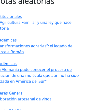
otas aleatorias
stitucionales
 Agricultura Familiar y una ley que hace
toria
adémicas
ransformaciones agrarias”: el legado de
rcela Román
adémicas
n Alemania pude conocer el proceso de
eación de una molécula que aún no ha sido
nzada en América del Sur”
terés General
aboración artesanal de vinos