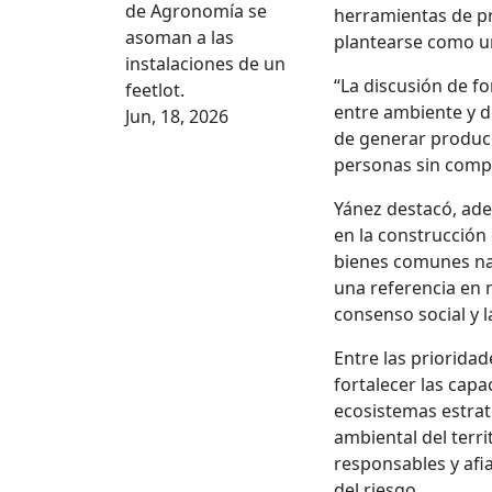
de Agronomía se
herramientas de p
asoman a las
plantearse como un
instalaciones de un
“La discusión de f
feetlot.
entre ambiente y d
Jun, 18, 2026
de generar producc
personas sin compr
Yánez destacó, ade
en la construcción
bienes comunes nat
una referencia en 
consenso social y l
Entre las priorida
fortalecer las cap
ecosistemas estrat
ambiental del ter
responsables y afia
del riesgo.