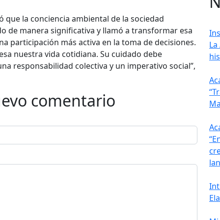
N
ó que la conciencia ambiental de la sociedad
do de manera significativa y llamó a transformar esa
In
a participación más activa en la toma de decisiones.
La
iesa nuestra vida cotidiana. Su cuidado debe
his
a responsabilidad colectiva y un imperativo social”,
Ac
“T
uevo comentario
Ma
Ac
“E
cr
la
In
El