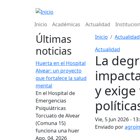
Pasar al contenido principal
Navegación principal
Inicio
Académicas
Actualidad
Institucio
Últimas
Inicio
Actualidad
noticias
Actualidad
La degr
Huerta en el Hospital
impacta
Alvear: un proyecto
que fortalece la salud
y exige 
mental
En el Hospital de
polític
Emergencias
Psiquiátricas
Torcuato de Alvear
Vie, 5 Jun 2026 - 13
(Comuna 15)
Enviado por
agroi
funciona una huer
Ago, 04, 2026