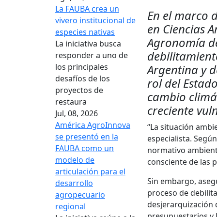
La FAUBA crea un
En el marco d
vivero institucional de
en Ciencias A
especies nativas
Agronomía de 
La iniciativa busca
debilitamient
responder a uno de
los principales
Argentina y d
desafíos de los
rol del Estad
proyectos de
cambio climát
restaura
creciente vul
Jul, 08, 2026
América AgroInnova
“La situación ambie
se presentó en la
especialista. Segú
FAUBA como un
normativo ambient
modelo de
consciente de las 
articulación para el
Sin embargo, asegu
desarrollo
proceso de debilita
agropecuario
desjerarquización 
regional
presupuestarios y l