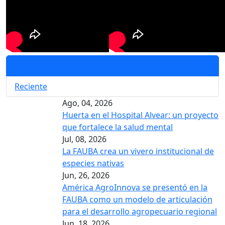
Popular
Reciente
Ago, 04, 2026
Huerta en el Hospital Alvear: un proyecto
que fortalece la salud mental
Jul, 08, 2026
La FAUBA crea un vivero institucional de
especies nativas
Jun, 26, 2026
América AgroInnova se presentó en la
FAUBA como un modelo de articulación
para el desarrollo agropecuario regional
Jun, 18, 2026