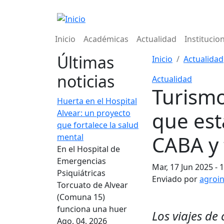
Pasar al contenido principal
Navegación principal
Inicio
Académicas
Actualidad
Institucio
Últimas
Inicio
Actualidad
noticias
Actualidad
Turismo
Huerta en el Hospital
que est
Alvear: un proyecto
que fortalece la salud
CABA y t
mental
En el Hospital de
Emergencias
Mar, 17 Jun 2025 - 
Psiquiátricas
Enviado por
agroi
Torcuato de Alvear
(Comuna 15)
funciona una huer
Los viajes de
Ago, 04, 2026