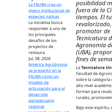
posibilidad 
La FAUBA crea un
fuera de la C
vivero institucional de
tiempos. El t
especies nativas
La iniciativa busca
revalorizado,
responder a uno de
promotor de 
los principales
Tecnicatura d
desafíos de los
Agronomía de
proyectos de
(UBA), propon
restaura
fines de sema
Jul, 08, 2026
América AgroInnova
La
Tecnicatura Uni
se presentó en la
Facultad de Agronom
FAUBA como un
sobre la categoría 
modelo de
alto nivel académic
articulación para el
forman para revalo
desarrollo
rurales, promovien
agropecuario
regional
Bajo este espíritu,