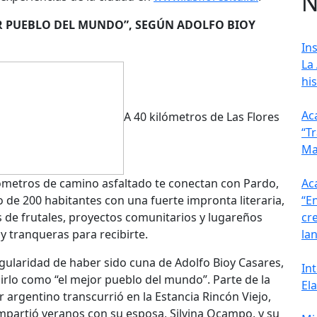
N
R PUEBLO DEL MUNDO”, SEGÚN ADOLFO BIOY
In
La
his
Ac
A 40 kilómetros de Las Flores
“T
Ma
lómetros de camino asfaltado te conectan con Pardo,
Ac
de 200 habitantes con una fuerte impronta literaria,
“E
 de frutales, proyectos comunitarios y lugareños
cr
y tranqueras para recibirte.
la
ingularidad de haber sido cuna de Adolfo Bioy Casares,
In
irlo como “el mejor pueblo del mundo”. Parte de la
El
or argentino transcurrió en la Estancia Rincón Viejo,
partió veranos con su esposa, Silvina Ocampo, y su