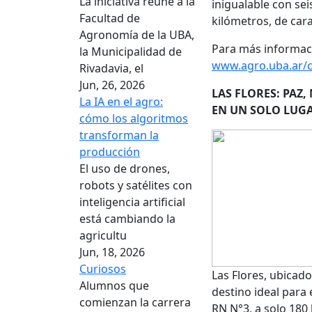
La iniciativa reúne a la
inigualable con se
Facultad de
kilómetros, de cara
Agronomía de la UBA,
Para más informaci
la Municipalidad de
www.agro.uba.ar/c
Rivadavia, el
Jun, 26, 2026
LAS FLORES: PAZ,
La IA en el agro:
EN UN SOLO LUG
cómo los algoritmos
transforman la
producción
El uso de drones,
robots y satélites con
inteligencia artificial
está cambiando la
agricultu
Jun, 18, 2026
Curiosos
Las Flores, ubicado
Alumnos que
destino ideal para 
comienzan la carrera
RN N°3, a solo 180