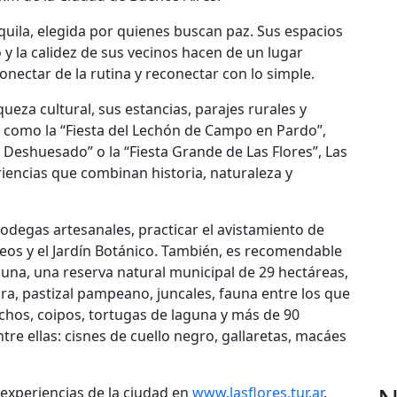
quila, elegida por quienes buscan paz. Sus espacios
o y la calidez de sus vecinos hacen de un lugar
nectar de la rutina y reconectar con lo simple.
ueza cultural, sus estancias, parajes rurales y
as como la “Fiesta del Lechón de Campo en Pardo”,
 Deshuesado” o la “Fiesta Grande de Las Flores”, Las
riencias que combinan historia, naturaleza y
bodegas artesanales, practicar el avistamiento de
eos y el Jardín Botánico. También, es recomendable
guna, una reserva natural municipal de 29 hectáreas,
ora, pastizal pampeano, juncales, fauna entre los que
chos, coipos, tortugas de laguna y más de 90
tre ellas: cisnes de cuello negro, gallaretas, macáes
 experiencias de la ciudad en
www.lasflores.tur.ar
.