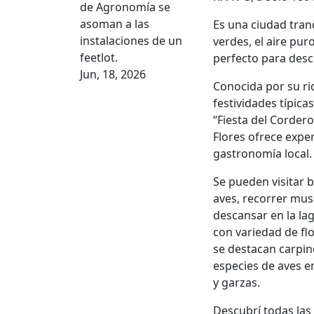
de Agronomía se
asoman a las
Es una ciudad tran
instalaciones de un
verdes, el aire pur
feetlot.
perfecto para desco
Jun, 18, 2026
Conocida por su riq
festividades típic
“Fiesta del Cordero
Flores ofrece expe
gastronomía local.
Se pueden visitar 
aves, recorrer mus
descansar en la la
con variedad de fl
se destacan carpin
especies de aves en
y garzas.
Descubrí todas las