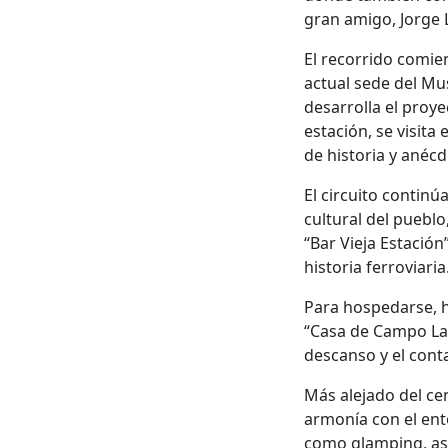
gran amigo, Jorge 
El recorrido comien
actual sede del Mu
desarrolla el proye
estación, se visita
de historia y anécd
El circuito continú
cultural del pueblo
“Bar Vieja Estació
historia ferroviaria
Para hospedarse, h
“Casa de Campo La 
descanso y el conta
Más alejado del ce
armonía con el ent
como glamping, astr