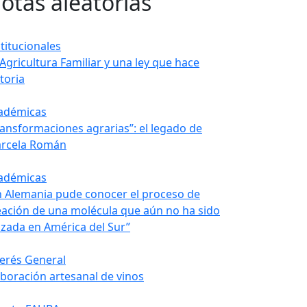
otas aleatorias
stitucionales
 Agricultura Familiar y una ley que hace
toria
adémicas
ransformaciones agrarias”: el legado de
rcela Román
adémicas
n Alemania pude conocer el proceso de
eación de una molécula que aún no ha sido
nzada en América del Sur”
terés General
aboración artesanal de vinos