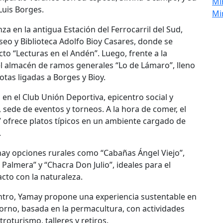
Mi
Luis Borges.
Mi
za en la antigua Estación del Ferrocarril del Sud,
seo y Biblioteca Adolfo Bioy Casares, donde se
cto “Lecturas en el Andén”. Luego, frente a la
 el almacén de ramos generales “Lo de Lámaro”, lleno
otas ligadas a Borges y Bioy.
a en el Club Unión Deportiva, epicentro social y
, sede de eventos y torneos. A la hora de comer, el
n” ofrece platos típicos en un ambiente cargado de
.
ay opciones rurales como “Cabañas Ángel Viejo”,
Palmera” y “Chacra Don Julio”, ideales para el
cto con la naturaleza.
ntro, Yamay propone una experiencia sustentable en
orno, basada en la permacultura, con actividades
oturismo, talleres y retiros.