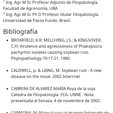
1
Ing. Agr. M Sc Profesor Adjunto de Fitopatología.
Facultad de Agronomía, UBA
2
Ing. Agr. M Sc Ph D Profesor titular Fitopatología,
Universidad de Passo Fundo, Brasil.
Bibliografía
BROMFIELD, K.R; MELCHING, J.S.; & KINGSOVER,
C.H. Virulence and agressiviness of Phakopsora
pachyrhizi isolates causing soybean rust.
Phytopathology 70:17-21. 1980.
CALDWELL, p. & LAING, M. Soybean rust - A new
disease on the move. 2002 Interrnet
CABRERA DE ALVAREZ MARÍA Roya de la soja.
Cátedra de Fitopatología- FCA- UNNE . Nota
presentada al Senasa, 4 de noviembre de 2002.
CARMONA, M. Manual para el manejo Integrado de