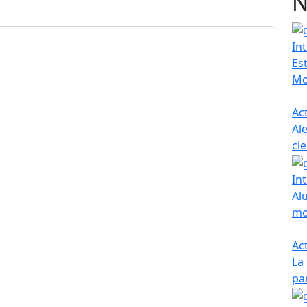
N
In
Es
Mo
Ac
Al
ci
In
Al
mo
Ac
La
pa