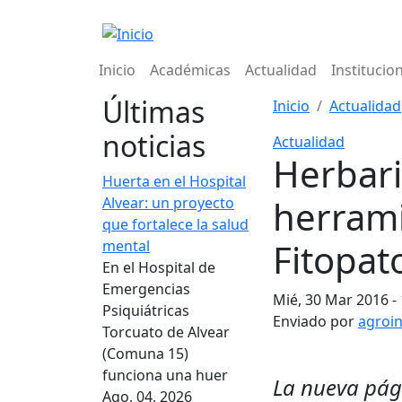
Pasar al contenido principal
Navegación principal
Inicio
Académicas
Actualidad
Institucio
Últimas
Inicio
Actualidad
noticias
Actualidad
Herbari
Huerta en el Hospital
herrami
Alvear: un proyecto
que fortalece la salud
Fitopat
mental
En el Hospital de
Emergencias
Mié, 30 Mar 2016 -
Psiquiátricas
Enviado por
agroi
Torcuato de Alvear
(Comuna 15)
funciona una huer
La nueva pág
Ago, 04, 2026