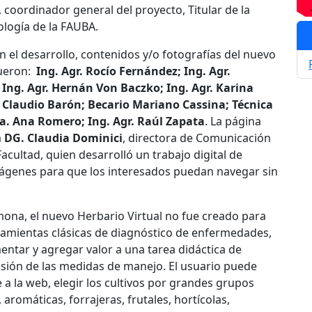
, coordinador general del proyecto, Titular de la
ología de la FAUBA.
n el desarrollo, contenidos y/o fotografías del nuevo
ueron:
Ing. Agr. Rocío Fernández; Ing. Agr.
 Ing. Agr. Hernán Von Baczko; Ing. Agr. Karina
. Claudio Barón; Becario Mariano Cassina; Técnica
ra. Ana Romero; Ing. Agr. Raúl Zapata
. La página
a
DG. Claudia Dominici
, directora de Comunicación
 Facultad, quien desarrolló un trabajo digital de
mágenes para que los interesados puedan navegar sin
ona, el nuevo Herbario Virtual no fue creado para
rramientas clásicas de diagnóstico de enfermedades,
ntar y agregar valor a una tarea didáctica de
usión de las medidas de manejo. El usuario puede
 a la web, elegir los cultivos por grandes grupos
aromáticas, forrajeras, frutales, hortícolas,