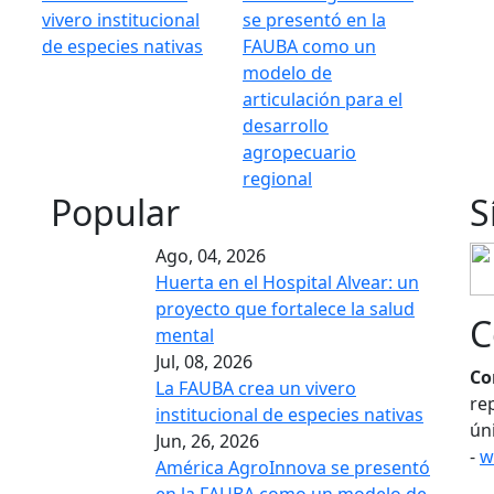
vivero institucional
se presentó en la
de especies nativas
FAUBA como un
modelo de
articulación para el
desarrollo
agropecuario
regional
Popular
S
Ago, 04, 2026
Huerta en el Hospital Alvear: un
proyecto que fortalece la salud
C
mental
Jul, 08, 2026
Co
La FAUBA crea un vivero
re
institucional de especies nativas
ún
Jun, 26, 2026
-
w
América AgroInnova se presentó
en la FAUBA como un modelo de