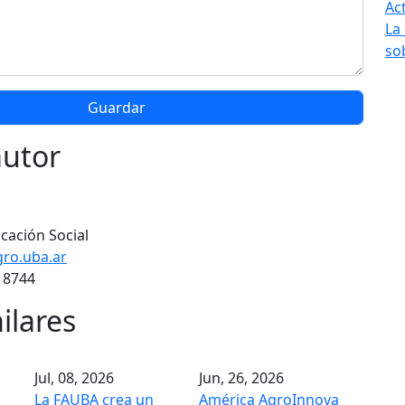
Ac
La
so
autor
cación Social
ro.uba.ar
 8744
ilares
Jul, 08, 2026
Jun, 26, 2026
La FAUBA crea un
América AgroInnova