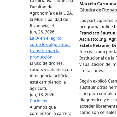
La iniciativa reúne a la
Marcelo Carmona
Facultad de
Cátedra de Fitopat
Agronomía de la UBA,
la Municipalidad de
Los participantes e
Rivadavia, el
programa online f
Jun, 26, 2026
Francisco Sautua;
La IA en el agro:
Asciutto; Ing. Agr
cómo los algoritmos
Estela Petrone; D
transforman la
fue realizada por l
producción
Institucional de la
El uso de drones,
visualización de i
robots y satélites con
limitaciones.
inteligencia artificial
Según explicó Carm
está cambiando la
sustituir otras he
agricultu
sino para compleme
Jun, 18, 2026
diagnóstico y disc
Curiosos
acceder libremente
Alumnos que
como son cereales, 
comienzan la carrera