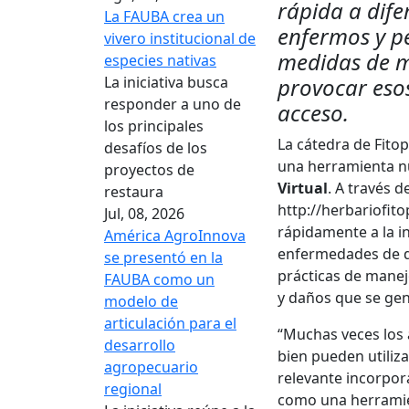
rápida a dife
La FAUBA crea un
enfermos y pe
vivero institucional de
medidas de m
especies nativas
La iniciativa busca
provocar esos
responder a uno de
acceso.
los principales
La cátedra de Fito
desafíos de los
una herramienta nu
proyectos de
Virtual
. A través 
restaura
http://herbariofit
Jul, 08, 2026
rápidamente a la i
América AgroInnova
enfermedades de d
se presentó en la
prácticas de manej
FAUBA como un
y daños que se gen
modelo de
articulación para el
“Muchas veces los 
desarrollo
bien pueden utiliz
agropecuario
relevante incorpora
regional
como una herramie