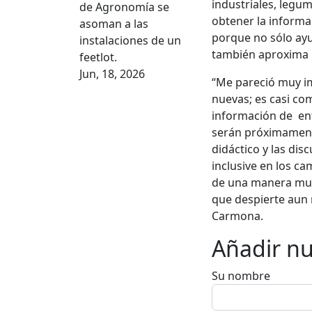
industriales, legu
de Agronomía se
obtener la informa
asoman a las
porque no sólo ayu
instalaciones de un
también aproxima 
feetlot.
Jun, 18, 2026
“Me pareció muy i
nuevas; es casi co
información de en
serán próximament
didáctico y las dis
inclusive en los c
de una manera mu
que despierte aun 
Carmona.
Añadir n
Su nombre