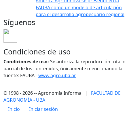
América AgroInnova se presentó en la
FAUBA como un modelo de articulación
para el desarrollo agropecuario regional
Síguenos
Condiciones de uso
Condiciones de uso:
Se autoriza la reproducción total o
parcial de los contenidos, únicamente mencionando la
fuente: FAUBA -
www.agro.uba.ar
© 1998 - 2026 -- Agronomía Informa |
FACULTAD DE
AGRONOMÍA - UBA
Menú de cuenta de usuario
Inicio
Iniciar sesión