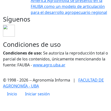
América AgroInnova se presentó en la
FAUBA como un modelo de articulación
para el desarrollo agropecuario regional
Síguenos
Condiciones de uso
Condiciones de uso:
Se autoriza la reproducción total o
parcial de los contenidos, únicamente mencionando la
fuente: FAUBA -
www.agro.uba.ar
© 1998 - 2026 -- Agronomía Informa |
FACULTAD DE
AGRONOMÍA - UBA
Menú de cuenta de usuario
Inicio
Iniciar sesión